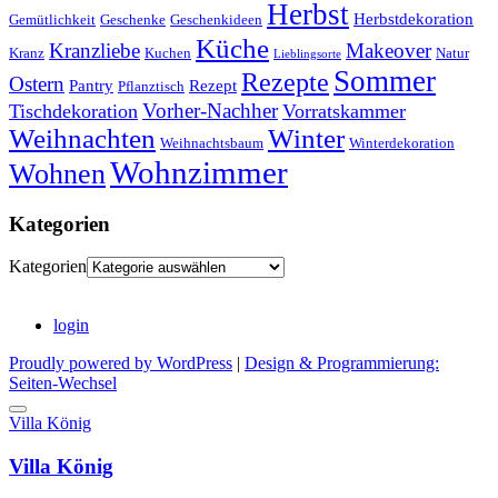
Herbst
Herbstdekoration
Gemütlichkeit
Geschenke
Geschenkideen
Küche
Kranzliebe
Makeover
Kranz
Kuchen
Natur
Lieblingsorte
Sommer
Rezepte
Ostern
Pantry
Rezept
Pflanztisch
Vorher-Nachher
Tischdekoration
Vorratskammer
Weihnachten
Winter
Weihnachtsbaum
Winterdekoration
Wohnzimmer
Wohnen
Kategorien
Kategorien
login
Proudly powered by WordPress
|
Design & Programmierung:
Seiten-Wechsel
Villa König
Villa König