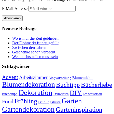
E-Mail-Adresse
Abonnieren
Neueste Beiträge
Wo ist nur die Zeit geblieben
Der Flohmarkt ist neu gefüllt
Zwischen den Jahren
Geschenke schön verpackt
Weihnachtsstollen muss sein
Schlagwörter
Advent
Arbeitszimmer
Blumendeko
Blogvorstellung
Blumendekoration
Buchtipp
Bücherliebe
Dekoration
DIY
Büchertipp
Dekorieren
Erdbeersaison
Garten
Frühling
Food
Frühlingskiste
Gartendekoration
Garteninspiration