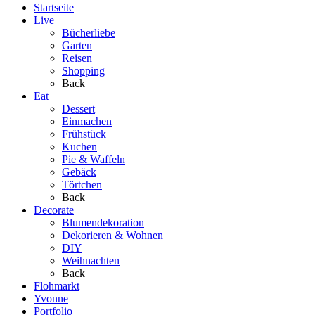
Startseite
Live
Bücherliebe
Garten
Reisen
Shopping
Back
Eat
Dessert
Einmachen
Frühstück
Kuchen
Pie & Waffeln
Gebäck
Törtchen
Back
Decorate
Blumendekoration
Dekorieren & Wohnen
DIY
Weihnachten
Back
Flohmarkt
Yvonne
Portfolio