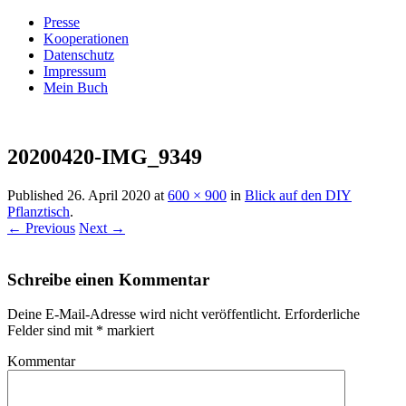
Presse
Kooperationen
Datenschutz
Impressum
Mein Buch
Live – Eat – Decorate
Villa König
20200420-IMG_9349
Published
26. April 2020
at
600 × 900
in
Blick auf den DIY
Pflanztisch
.
← Previous
Next →
Schreibe einen Kommentar
Deine E-Mail-Adresse wird nicht veröffentlicht.
Erforderliche
Felder sind mit
*
markiert
Kommentar