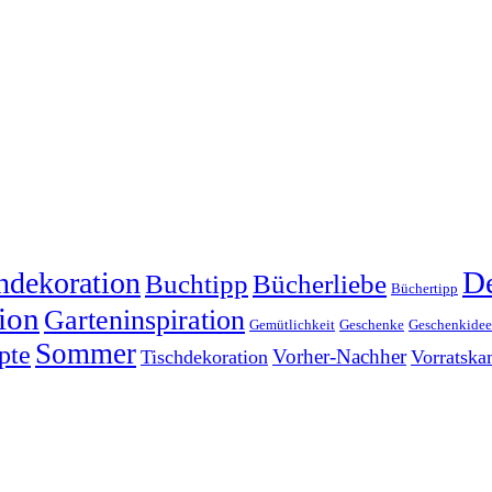
dekoration
De
Buchtipp
Bücherliebe
Büchertipp
ion
Garteninspiration
Gemütlichkeit
Geschenke
Geschenkide
Sommer
pte
Vorher-Nachher
Tischdekoration
Vorratsk