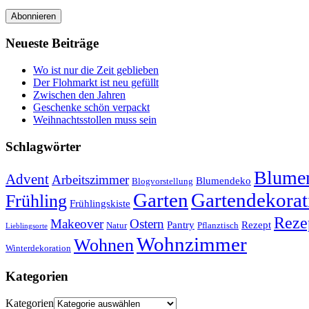
Abonnieren
Neueste Beiträge
Wo ist nur die Zeit geblieben
Der Flohmarkt ist neu gefüllt
Zwischen den Jahren
Geschenke schön verpackt
Weihnachtsstollen muss sein
Schlagwörter
Blumen
Advent
Arbeitszimmer
Blumendeko
Blogvorstellung
Garten
Gartendekorat
Frühling
Frühlingskiste
Reze
Makeover
Ostern
Pantry
Rezept
Natur
Pflanztisch
Lieblingsorte
Wohnzimmer
Wohnen
Winterdekoration
Kategorien
Kategorien