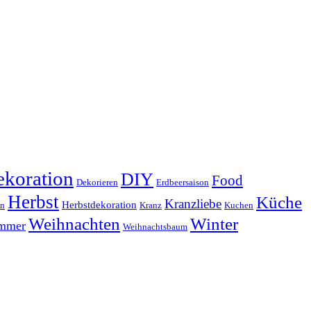
koration
DIY
Food
Dekorieren
Erdbeersaison
Herbst
Küche
Kranzliebe
Herbstdekoration
en
Kranz
Kuchen
Weihnachten
Winter
ammer
Weihnachtsbaum