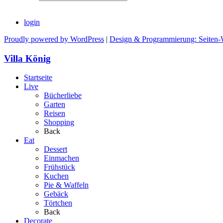
login
Proudly powered by WordPress
|
Design & Programmierung: Seiten-
Villa König
Startseite
Live
Bücherliebe
Garten
Reisen
Shopping
Back
Eat
Dessert
Einmachen
Frühstück
Kuchen
Pie & Waffeln
Gebäck
Törtchen
Back
Decorate