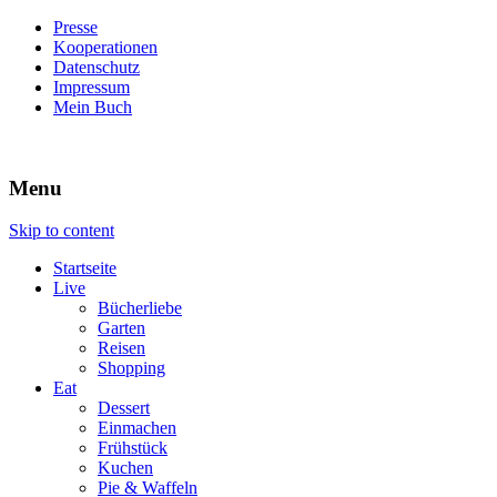
Presse
Kooperationen
Datenschutz
Impressum
Mein Buch
Live – Eat – Decorate
Villa König
Menu
Skip to content
Startseite
Live
Bücherliebe
Garten
Reisen
Shopping
Eat
Dessert
Einmachen
Frühstück
Kuchen
Pie & Waffeln