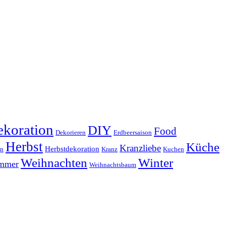
koration
DIY
Food
Dekorieren
Erdbeersaison
Herbst
Küche
Kranzliebe
Herbstdekoration
en
Kranz
Kuchen
Weihnachten
Winter
ammer
Weihnachtsbaum