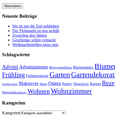
Abonnieren
Neueste Beiträge
Wo ist nur die Zeit geblieben
Der Flohmarkt ist neu gefüllt
Zwischen den Jahren
Geschenke schön verpackt
Weihnachtsstollen muss sein
Schlagwörter
Blumen
Advent
Arbeitszimmer
Blumendeko
Blogvorstellung
Garten
Gartendekorat
Frühling
Frühlingskiste
Reze
Makeover
Ostern
Pantry
Rezept
Natur
Pflanztisch
Lieblingsorte
Wohnzimmer
Wohnen
Winterdekoration
Kategorien
Kategorien