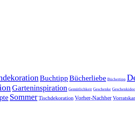
dekoration
De
Buchtipp
Bücherliebe
Büchertipp
ion
Garteninspiration
Gemütlichkeit
Geschenke
Geschenkide
Sommer
pte
Vorher-Nachher
Tischdekoration
Vorratsk