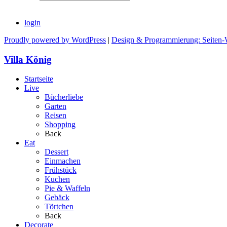
login
Proudly powered by WordPress
|
Design & Programmierung: Seiten-
Villa König
Startseite
Live
Bücherliebe
Garten
Reisen
Shopping
Back
Eat
Dessert
Einmachen
Frühstück
Kuchen
Pie & Waffeln
Gebäck
Törtchen
Back
Decorate