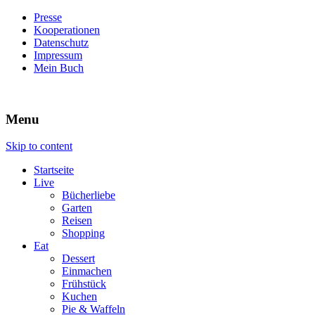
Presse
Kooperationen
Datenschutz
Impressum
Mein Buch
Live – Eat – Decorate
Villa König
Menu
Skip to content
Startseite
Live
Bücherliebe
Garten
Reisen
Shopping
Eat
Dessert
Einmachen
Frühstück
Kuchen
Pie & Waffeln