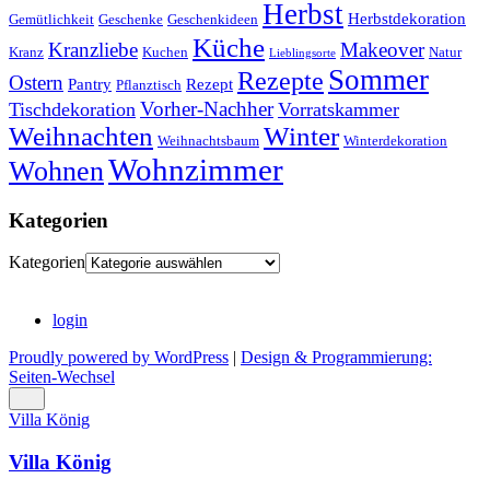
Herbst
Herbstdekoration
Gemütlichkeit
Geschenke
Geschenkideen
Küche
Kranzliebe
Makeover
Kranz
Kuchen
Natur
Lieblingsorte
Sommer
Rezepte
Ostern
Pantry
Rezept
Pflanztisch
Vorher-Nachher
Tischdekoration
Vorratskammer
Weihnachten
Winter
Weihnachtsbaum
Winterdekoration
Wohnzimmer
Wohnen
Kategorien
Kategorien
login
Proudly powered by WordPress
|
Design & Programmierung:
Seiten-Wechsel
Villa König
Villa König