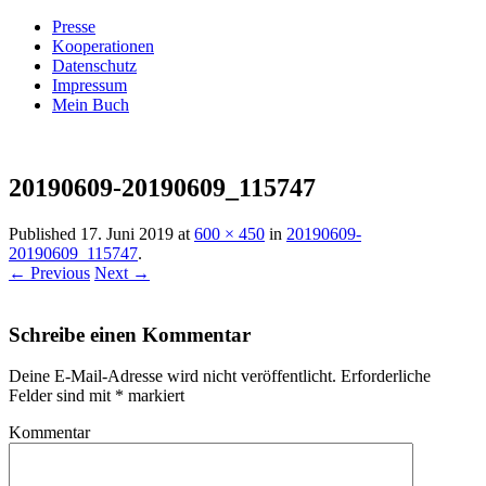
Presse
Kooperationen
Datenschutz
Impressum
Mein Buch
Live – Eat – Decorate
Villa König
20190609-20190609_115747
Published
17. Juni 2019
at
600 × 450
in
20190609-
20190609_115747
.
← Previous
Next →
Schreibe einen Kommentar
Deine E-Mail-Adresse wird nicht veröffentlicht.
Erforderliche
Felder sind mit
*
markiert
Kommentar