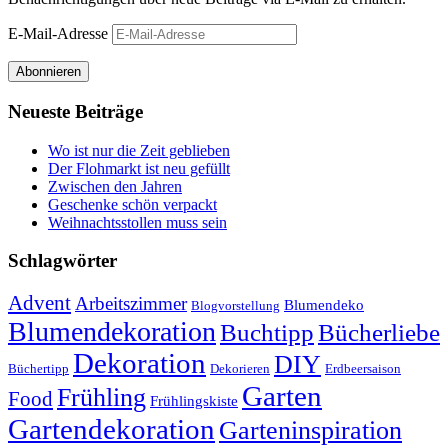
E-Mail-Adresse
Abonnieren
Neueste Beiträge
Wo ist nur die Zeit geblieben
Der Flohmarkt ist neu gefüllt
Zwischen den Jahren
Geschenke schön verpackt
Weihnachtsstollen muss sein
Schlagwörter
Advent
Arbeitszimmer
Blumendeko
Blogvorstellung
Blumendekoration
Buchtipp
Bücherliebe
Dekoration
DIY
Büchertipp
Dekorieren
Erdbeersaison
Garten
Frühling
Food
Frühlingskiste
Gartendekoration
Garteninspiration