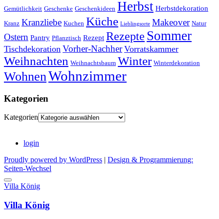
Herbst
Herbstdekoration
Gemütlichkeit
Geschenke
Geschenkideen
Küche
Kranzliebe
Makeover
Kranz
Kuchen
Natur
Lieblingsorte
Sommer
Rezepte
Ostern
Pantry
Rezept
Pflanztisch
Vorher-Nachher
Tischdekoration
Vorratskammer
Weihnachten
Winter
Weihnachtsbaum
Winterdekoration
Wohnzimmer
Wohnen
Kategorien
Kategorien
login
Proudly powered by WordPress
|
Design & Programmierung:
Seiten-Wechsel
Villa König
Villa König