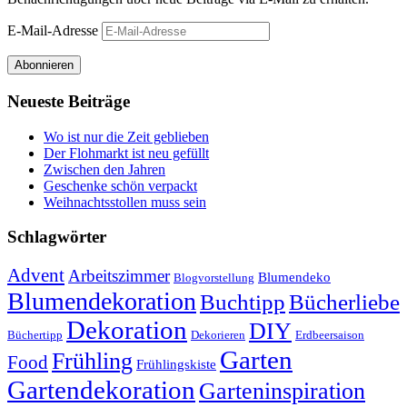
E-Mail-Adresse
Abonnieren
Neueste Beiträge
Wo ist nur die Zeit geblieben
Der Flohmarkt ist neu gefüllt
Zwischen den Jahren
Geschenke schön verpackt
Weihnachtsstollen muss sein
Schlagwörter
Advent
Arbeitszimmer
Blumendeko
Blogvorstellung
Blumendekoration
Buchtipp
Bücherliebe
Dekoration
DIY
Büchertipp
Dekorieren
Erdbeersaison
Garten
Frühling
Food
Frühlingskiste
Gartendekoration
Garteninspiration