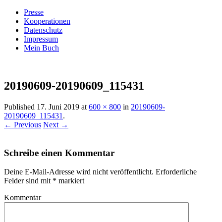
Presse
Kooperationen
Datenschutz
Impressum
Mein Buch
Live – Eat – Decorate
Villa König
20190609-20190609_115431
Published
17. Juni 2019
at
600 × 800
in
20190609-
20190609_115431
.
← Previous
Next →
Schreibe einen Kommentar
Deine E-Mail-Adresse wird nicht veröffentlicht.
Erforderliche
Felder sind mit
*
markiert
Kommentar