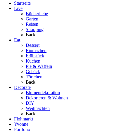
Startseite
Live
Bücherliebe
Garten
Reisen
Shopping
Back
Eat
Dessert
Einmachen
Frühstück
Kuchen
Pie & Waffeln
Gebäck
Törtchen
Back
Decorate
Blumendekoration
Dekorieren & Wohnen
DIY
Weihnachten
Back
Flohmarkt
Yvonne
Portfolio