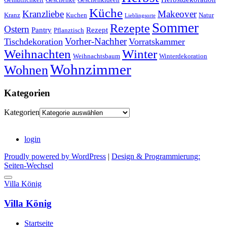
Küche
Kranzliebe
Makeover
Kranz
Kuchen
Natur
Lieblingsorte
Sommer
Rezepte
Ostern
Pantry
Rezept
Pflanztisch
Vorher-Nachher
Tischdekoration
Vorratskammer
Weihnachten
Winter
Weihnachtsbaum
Winterdekoration
Wohnzimmer
Wohnen
Kategorien
Kategorien
login
Proudly powered by WordPress
|
Design & Programmierung:
Seiten-Wechsel
Villa König
Villa König
Startseite