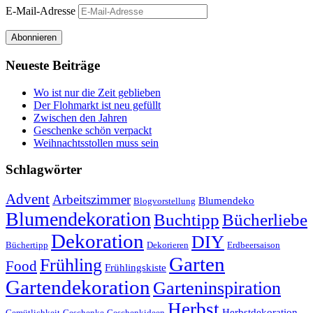
E-Mail-Adresse
Abonnieren
Neueste Beiträge
Wo ist nur die Zeit geblieben
Der Flohmarkt ist neu gefüllt
Zwischen den Jahren
Geschenke schön verpackt
Weihnachtsstollen muss sein
Schlagwörter
Advent
Arbeitszimmer
Blumendeko
Blogvorstellung
Blumendekoration
Buchtipp
Bücherliebe
Dekoration
DIY
Büchertipp
Dekorieren
Erdbeersaison
Garten
Frühling
Food
Frühlingskiste
Gartendekoration
Garteninspiration
Herbst
Herbstdekoration
Gemütlichkeit
Geschenke
Geschenkideen