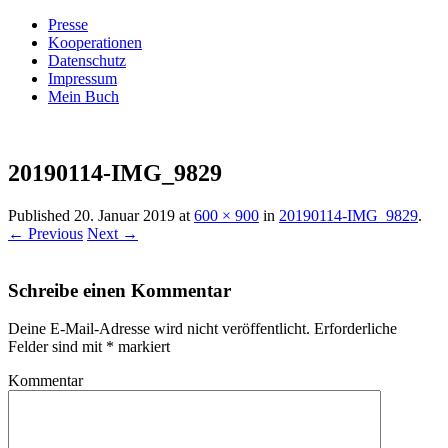
Presse
Kooperationen
Datenschutz
Impressum
Mein Buch
Live – Eat – Decorate
Villa König
20190114-IMG_9829
Published
20. Januar 2019
at
600 × 900
in
20190114-IMG_9829
.
← Previous
Next →
Schreibe einen Kommentar
Deine E-Mail-Adresse wird nicht veröffentlicht.
Erforderliche
Felder sind mit
*
markiert
Kommentar