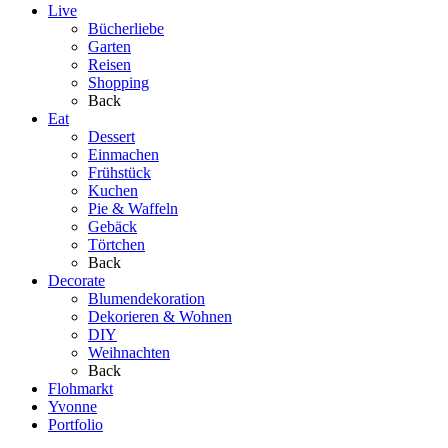
Live
Bücherliebe
Garten
Reisen
Shopping
Back
Eat
Dessert
Einmachen
Frühstück
Kuchen
Pie & Waffeln
Gebäck
Törtchen
Back
Decorate
Blumendekoration
Dekorieren & Wohnen
DIY
Weihnachten
Back
Flohmarkt
Yvonne
Portfolio