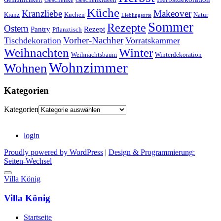
Küche
Kranzliebe
Makeover
Kranz
Kuchen
Natur
Lieblingsorte
Sommer
Rezepte
Ostern
Pantry
Rezept
Pflanztisch
Vorher-Nachher
Tischdekoration
Vorratskammer
Weihnachten
Winter
Weihnachtsbaum
Winterdekoration
Wohnzimmer
Wohnen
Kategorien
Kategorien
login
Proudly powered by WordPress
|
Design & Programmierung:
Seiten-Wechsel
Villa König
Villa König
Startseite