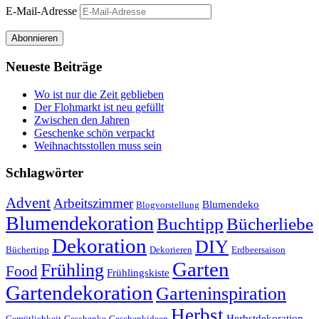
E-Mail-Adresse
Abonnieren
Neueste Beiträge
Wo ist nur die Zeit geblieben
Der Flohmarkt ist neu gefüllt
Zwischen den Jahren
Geschenke schön verpackt
Weihnachtsstollen muss sein
Schlagwörter
Advent
Arbeitszimmer
Blumendeko
Blogvorstellung
Blumendekoration
Buchtipp
Bücherliebe
Dekoration
DIY
Büchertipp
Dekorieren
Erdbeersaison
Garten
Frühling
Food
Frühlingskiste
Gartendekoration
Garteninspiration
Herbst
Herbstdekoration
Gemütlichkeit
Geschenke
Geschenkideen