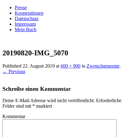
Presse
Kooperationen
Datenschutz
Impressum
Mein Buch
Live – Eat – Decorate
Villa König
20190820-IMG_5070
Published
22. August 2019
at
600 × 900
in
Zwetschgenernte
.
← Previous
Schreibe einen Kommentar
Deine E-Mail-Adresse wird nicht veröffentlicht.
Erforderliche
Felder sind mit
*
markiert
Kommentar