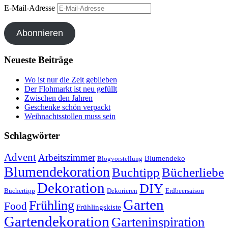
E-Mail-Adresse
Abonnieren
Neueste Beiträge
Wo ist nur die Zeit geblieben
Der Flohmarkt ist neu gefüllt
Zwischen den Jahren
Geschenke schön verpackt
Weihnachtsstollen muss sein
Schlagwörter
Advent
Arbeitszimmer
Blumendeko
Blogvorstellung
Blumendekoration
Buchtipp
Bücherliebe
Dekoration
DIY
Büchertipp
Dekorieren
Erdbeersaison
Garten
Frühling
Food
Frühlingskiste
Gartendekoration
Garteninspiration