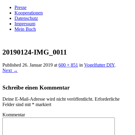
Presse
Kooperationen
Datenschutz
Impressum
Mein Buch
Live – Eat – Decorate
Villa König
20190124-IMG_0011
Published
26. Januar 2019
at
600 × 851
in
Vogelfutter DIY
.
Next →
Schreibe einen Kommentar
Deine E-Mail-Adresse wird nicht veröffentlicht.
Erforderliche
Felder sind mit
*
markiert
Kommentar