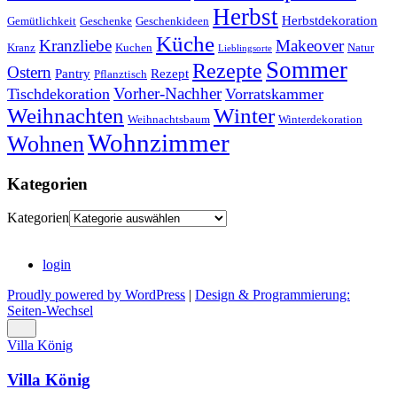
Herbst
Herbstdekoration
Gemütlichkeit
Geschenke
Geschenkideen
Küche
Kranzliebe
Makeover
Kranz
Kuchen
Natur
Lieblingsorte
Sommer
Rezepte
Ostern
Pantry
Rezept
Pflanztisch
Vorher-Nachher
Tischdekoration
Vorratskammer
Weihnachten
Winter
Weihnachtsbaum
Winterdekoration
Wohnzimmer
Wohnen
Kategorien
Kategorien
login
Proudly powered by WordPress
|
Design & Programmierung:
Seiten-Wechsel
Villa König
Villa König