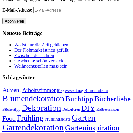
E-Mail-Adresse
Abonnieren
Neueste Beiträge
Wo ist nur die Zeit geblieben
Der Flohmarkt ist neu gefüllt
Zwischen den Jahren
Geschenke schön verpackt
Weihnachtsstollen muss sein
Schlagwörter
Advent
Arbeitszimmer
Blumendeko
Blogvorstellung
Blumendekoration
Buchtipp
Bücherliebe
Dekoration
DIY
Büchertipp
Dekorieren
Erdbeersaison
Garten
Frühling
Food
Frühlingskiste
Gartendekoration
Garteninspiration