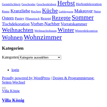
Herbst
Herbstdekoration
Gemütlichkeit
Geschenke
Geschenkideen
Küche
Kranzliebe
Makeover
Kranz
Kuchen
Natur
Lieblingsorte
Sommer
Rezepte
Ostern
Pantry
Rezept
Pflanztisch
Vorher-Nachher
Tischdekoration
Vorratskammer
Weihnachten
Winter
Weihnachtsbaum
Winterdekoration
Wohnzimmer
Wohnen
Kategorien
Kategorien
login
Proudly powered by WordPress
|
Design & Programmierung:
Seiten-Wechsel
Villa König
Villa König