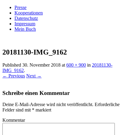
Presse
Kooperationen
Datenschutz
Impressum
Mein Buch
Live – Eat – Decorate
Villa König
20181130-IMG_9162
Published
30. November 2018
at
600 × 900
in
20181130-
IMG_9162
.
← Previous
Next →
Schreibe einen Kommentar
Deine E-Mail-Adresse wird nicht veröffentlicht.
Erforderliche
Felder sind mit
*
markiert
Kommentar