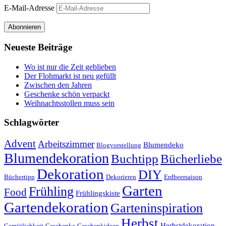
E-Mail-Adresse
Abonnieren
Neueste Beiträge
Wo ist nur die Zeit geblieben
Der Flohmarkt ist neu gefüllt
Zwischen den Jahren
Geschenke schön verpackt
Weihnachtsstollen muss sein
Schlagwörter
Advent
Arbeitszimmer
Blumendeko
Blogvorstellung
Blumendekoration
Buchtipp
Bücherliebe
Dekoration
DIY
Büchertipp
Dekorieren
Erdbeersaison
Garten
Frühling
Food
Frühlingskiste
Gartendekoration
Garteninspiration
Herbst
Herbstdekoration
Gemütlichkeit
Geschenke
Geschenkideen