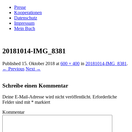
Presse
Kooperationen
Datenschutz
Impressum
Mein Buch
Live – Eat – Decorate
Villa König
20181014-IMG_8381
Published
15. Oktober 2018
at
600 × 400
in
20181014-IMG_8381
.
← Previous
Next →
Schreibe einen Kommentar
Deine E-Mail-Adresse wird nicht veröffentlicht.
Erforderliche
Felder sind mit
*
markiert
Kommentar