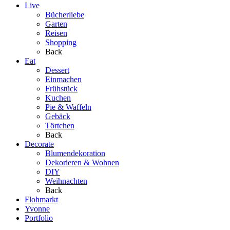
Live
Bücherliebe
Garten
Reisen
Shopping
Back
Eat
Dessert
Einmachen
Frühstück
Kuchen
Pie & Waffeln
Gebäck
Törtchen
Back
Decorate
Blumendekoration
Dekorieren & Wohnen
DIY
Weihnachten
Back
Flohmarkt
Yvonne
Portfolio