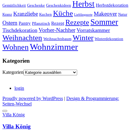
Herbst
Herbstdekoration
Gemütlichkeit
Geschenke
Geschenkideen
Küche
Kranzliebe
Makeover
Kranz
Kuchen
Natur
Lieblingsorte
Sommer
Rezepte
Ostern
Pantry
Rezept
Pflanztisch
Vorher-Nachher
Tischdekoration
Vorratskammer
Weihnachten
Winter
Weihnachtsbaum
Winterdekoration
Wohnzimmer
Wohnen
Kategorien
Kategorien
login
Proudly powered by WordPress
|
Design & Programmierung:
Seiten-Wechsel
Villa König
Villa König