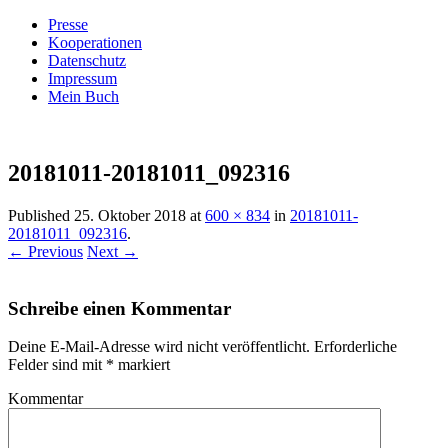
Presse
Kooperationen
Datenschutz
Impressum
Mein Buch
Live – Eat – Decorate
Villa König
20181011-20181011_092316
Published
25. Oktober 2018
at
600 × 834
in
20181011-
20181011_092316
.
← Previous
Next →
Schreibe einen Kommentar
Deine E-Mail-Adresse wird nicht veröffentlicht.
Erforderliche
Felder sind mit
*
markiert
Kommentar