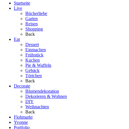
Startseite
Live
Bücherliebe
Garten
Reisen
Shopping
Back
Eat
Dessert
Einmachen
Frühstück
Kuchen
Pie & Waffeln
Gebäck
Törtchen
Back
Decorate
Blumendekoration
Dekorieren & Wohnen
DIY
Weihnachten
Back
Flohmarkt
Yvonne
Portfolio