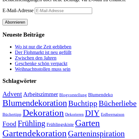
E-Mail-Adresse
Abonnieren
Neueste Beiträge
Wo ist nur die Zeit geblieben
Der Flohmarkt ist neu gefüllt
Zwischen den Jahren
Geschenke schön verpackt
Weihnachtsstollen muss sein
Schlagwörter
Advent
Arbeitszimmer
Blumendeko
Blogvorstellung
Blumendekoration
Buchtipp
Bücherliebe
Dekoration
DIY
Büchertipp
Dekorieren
Erdbeersaison
Garten
Frühling
Food
Frühlingskiste
Gartendekoration
Garteninspiration