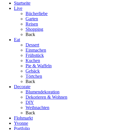
Startseite
Live
Bücherliebe
Garten
Reisen
Shopping
Back
Eat
Dessert
Einmachen
Frühstück
Kuchen
Pie & Waffeln
Gebäck
Törtchen
Back
Decorate
Blumendekoration
Dekorieren & Wohnen
DIY
Weihnachten
Back
Flohmarkt
Yvonne
Portfolio