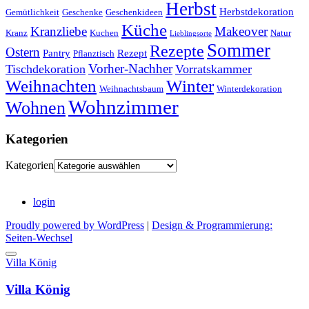
Herbst
Herbstdekoration
Gemütlichkeit
Geschenke
Geschenkideen
Küche
Kranzliebe
Makeover
Kranz
Kuchen
Natur
Lieblingsorte
Sommer
Rezepte
Ostern
Pantry
Rezept
Pflanztisch
Vorher-Nachher
Tischdekoration
Vorratskammer
Weihnachten
Winter
Weihnachtsbaum
Winterdekoration
Wohnzimmer
Wohnen
Kategorien
Kategorien
login
Proudly powered by WordPress
|
Design & Programmierung:
Seiten-Wechsel
Villa König
Villa König