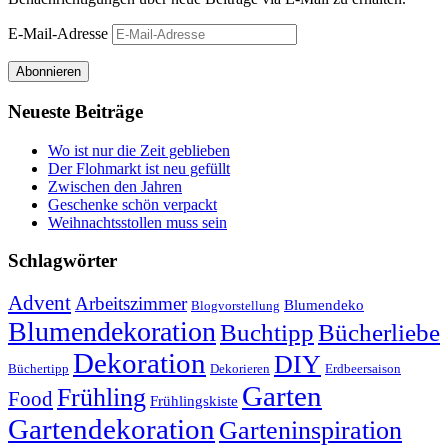
E-Mail-Adresse
Abonnieren
Neueste Beiträge
Wo ist nur die Zeit geblieben
Der Flohmarkt ist neu gefüllt
Zwischen den Jahren
Geschenke schön verpackt
Weihnachtsstollen muss sein
Schlagwörter
Advent
Arbeitszimmer
Blumendeko
Blogvorstellung
Blumendekoration
Buchtipp
Bücherliebe
Dekoration
DIY
Büchertipp
Dekorieren
Erdbeersaison
Garten
Frühling
Food
Frühlingskiste
Gartendekoration
Garteninspiration