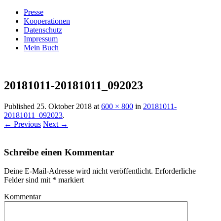
Presse
Kooperationen
Datenschutz
Impressum
Mein Buch
Live – Eat – Decorate
Villa König
20181011-20181011_092023
Published
25. Oktober 2018
at
600 × 800
in
20181011-
20181011_092023
.
← Previous
Next →
Schreibe einen Kommentar
Deine E-Mail-Adresse wird nicht veröffentlicht.
Erforderliche
Felder sind mit
*
markiert
Kommentar