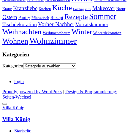
Küche
Kranzliebe
Makeover
Kranz
Kuchen
Natur
Lieblingsorte
Sommer
Rezepte
Ostern
Pantry
Rezept
Pflanztisch
Vorher-Nachher
Tischdekoration
Vorratskammer
Weihnachten
Winter
Weihnachtsbaum
Winterdekoration
Wohnzimmer
Wohnen
Kategorien
Kategorien
login
Proudly powered by WordPress
|
Design & Programmierung:
Seiten-Wechsel
Villa König
Villa König
Startseite