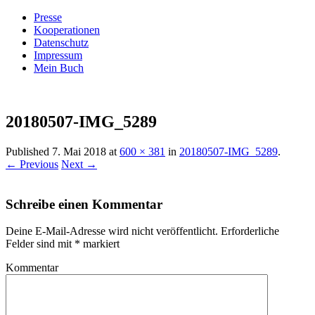
Presse
Kooperationen
Datenschutz
Impressum
Mein Buch
Live – Eat – Decorate
Villa König
20180507-IMG_5289
Published
7. Mai 2018
at
600 × 381
in
20180507-IMG_5289
.
← Previous
Next →
Schreibe einen Kommentar
Deine E-Mail-Adresse wird nicht veröffentlicht.
Erforderliche
Felder sind mit
*
markiert
Kommentar