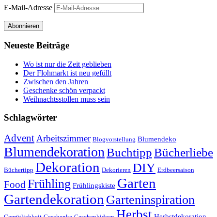
E-Mail-Adresse
Abonnieren
Neueste Beiträge
Wo ist nur die Zeit geblieben
Der Flohmarkt ist neu gefüllt
Zwischen den Jahren
Geschenke schön verpackt
Weihnachtsstollen muss sein
Schlagwörter
Advent
Arbeitszimmer
Blumendeko
Blogvorstellung
Blumendekoration
Buchtipp
Bücherliebe
Dekoration
DIY
Büchertipp
Dekorieren
Erdbeersaison
Garten
Frühling
Food
Frühlingskiste
Gartendekoration
Garteninspiration
Herbst
Herbstdekoration
Gemütlichkeit
Geschenke
Geschenkideen