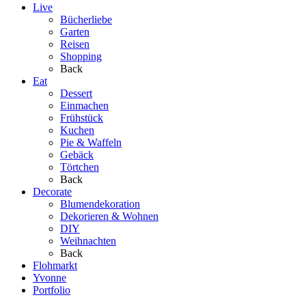
Live
Bücherliebe
Garten
Reisen
Shopping
Back
Eat
Dessert
Einmachen
Frühstück
Kuchen
Pie & Waffeln
Gebäck
Törtchen
Back
Decorate
Blumendekoration
Dekorieren & Wohnen
DIY
Weihnachten
Back
Flohmarkt
Yvonne
Portfolio