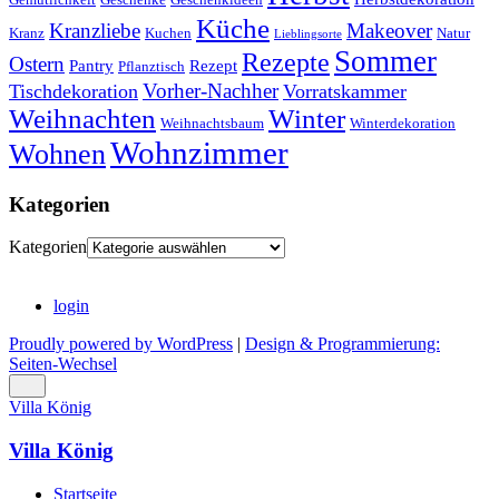
Küche
Kranzliebe
Makeover
Kranz
Kuchen
Natur
Lieblingsorte
Sommer
Rezepte
Ostern
Pantry
Rezept
Pflanztisch
Vorher-Nachher
Tischdekoration
Vorratskammer
Weihnachten
Winter
Weihnachtsbaum
Winterdekoration
Wohnzimmer
Wohnen
Kategorien
Kategorien
login
Proudly powered by WordPress
|
Design & Programmierung:
Seiten-Wechsel
Villa König
Villa König
Startseite