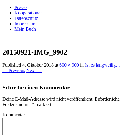
Presse
Kooperationen
Datenschutz
Impressum
Mein Buch
Live – Eat – Decorate
Villa König
20150921-IMG_9902
Published
4. Oktober 2018
at
600 × 900
in
Ist es langweilig…
.
← Previous
Next →
Schreibe einen Kommentar
Deine E-Mail-Adresse wird nicht veröffentlicht.
Erforderliche
Felder sind mit
*
markiert
Kommentar