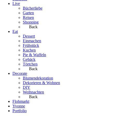
Live
Bücherliebe
Garten
Reisen
Shopping
Back
Eat
Dessert
Einmachen
Frühstück
Kuchen
Pie & Waffeln
Gebäck
Törtchen
Back
Decorate
Blumendekoration
Dekorieren & Wohnen
DIY
Weihnachten
Back
Flohmarkt
Yvonne
Portfolio