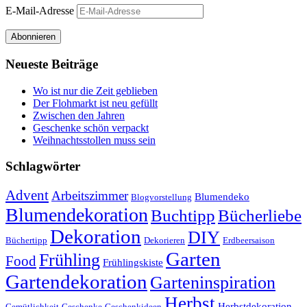
E-Mail-Adresse
Abonnieren
Neueste Beiträge
Wo ist nur die Zeit geblieben
Der Flohmarkt ist neu gefüllt
Zwischen den Jahren
Geschenke schön verpackt
Weihnachtsstollen muss sein
Schlagwörter
Advent
Arbeitszimmer
Blumendeko
Blogvorstellung
Blumendekoration
Buchtipp
Bücherliebe
Dekoration
DIY
Büchertipp
Dekorieren
Erdbeersaison
Garten
Frühling
Food
Frühlingskiste
Gartendekoration
Garteninspiration
Herbst
Herbstdekoration
Gemütlichkeit
Geschenke
Geschenkideen