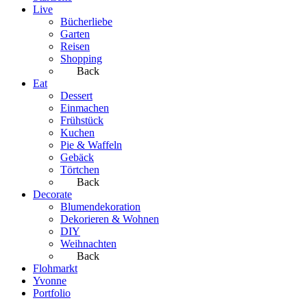
Live
Bücherliebe
Garten
Reisen
Shopping
Back
Eat
Dessert
Einmachen
Frühstück
Kuchen
Pie & Waffeln
Gebäck
Törtchen
Back
Decorate
Blumendekoration
Dekorieren & Wohnen
DIY
Weihnachten
Back
Flohmarkt
Yvonne
Portfolio