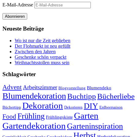
E-Mail-Adresse
Abonnieren
Neueste Beiträge
Wo ist nur die Zeit geblieben
Der Flohmarkt ist neu gefüllt
Zwischen den Jahren
Geschenke schön verpackt
Weihnachtsstollen muss sein
Schlagwörter
Advent
Arbeitszimmer
Blumendeko
Blogvorstellung
Blumendekoration
Buchtipp
Bücherliebe
Dekoration
DIY
Büchertipp
Dekorieren
Erdbeersaison
Garten
Frühling
Food
Frühlingskiste
Gartendekoration
Garteninspiration
Herbst
Herbstdekoration
Gemütlichkeit
Geschenke
Geschenkideen