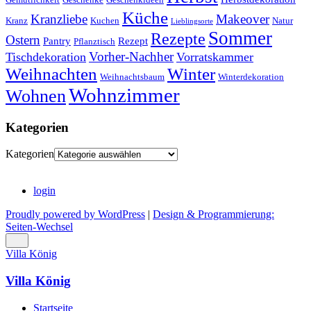
Küche
Kranzliebe
Makeover
Kranz
Kuchen
Natur
Lieblingsorte
Sommer
Rezepte
Ostern
Pantry
Rezept
Pflanztisch
Vorher-Nachher
Tischdekoration
Vorratskammer
Weihnachten
Winter
Weihnachtsbaum
Winterdekoration
Wohnzimmer
Wohnen
Kategorien
Kategorien
login
Proudly powered by WordPress
|
Design & Programmierung:
Seiten-Wechsel
Villa König
Villa König
Startseite