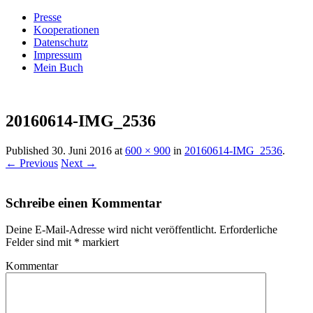
Presse
Kooperationen
Datenschutz
Impressum
Mein Buch
Live – Eat – Decorate
Villa König
20160614-IMG_2536
Published
30. Juni 2016
at
600 × 900
in
20160614-IMG_2536
.
← Previous
Next →
Schreibe einen Kommentar
Deine E-Mail-Adresse wird nicht veröffentlicht.
Erforderliche
Felder sind mit
*
markiert
Kommentar