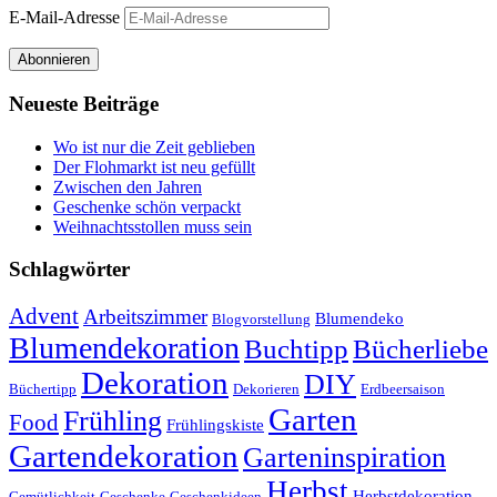
E-Mail-Adresse
Abonnieren
Neueste Beiträge
Wo ist nur die Zeit geblieben
Der Flohmarkt ist neu gefüllt
Zwischen den Jahren
Geschenke schön verpackt
Weihnachtsstollen muss sein
Schlagwörter
Advent
Arbeitszimmer
Blumendeko
Blogvorstellung
Blumendekoration
Buchtipp
Bücherliebe
Dekoration
DIY
Büchertipp
Dekorieren
Erdbeersaison
Garten
Frühling
Food
Frühlingskiste
Gartendekoration
Garteninspiration
Herbst
Herbstdekoration
Gemütlichkeit
Geschenke
Geschenkideen