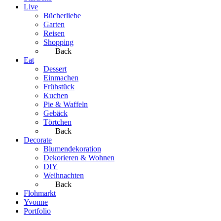
Live
Bücherliebe
Garten
Reisen
Shopping
Back
Eat
Dessert
Einmachen
Frühstück
Kuchen
Pie & Waffeln
Gebäck
Törtchen
Back
Decorate
Blumendekoration
Dekorieren & Wohnen
DIY
Weihnachten
Back
Flohmarkt
Yvonne
Portfolio