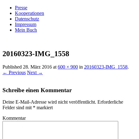
Presse
Kooperationen
Datenschutz
Impressum
Mein Buch
Live – Eat – Decorate
Villa König
20160323-IMG_1558
Published
28. März 2016
at
600 × 900
in
20160323-IMG_1558
.
← Previous
Next →
Schreibe einen Kommentar
Deine E-Mail-Adresse wird nicht veröffentlicht.
Erforderliche
Felder sind mit
*
markiert
Kommentar