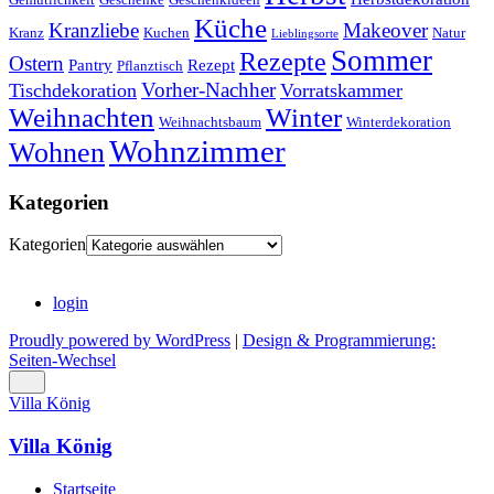
Küche
Kranzliebe
Makeover
Kranz
Kuchen
Natur
Lieblingsorte
Sommer
Rezepte
Ostern
Pantry
Rezept
Pflanztisch
Vorher-Nachher
Tischdekoration
Vorratskammer
Weihnachten
Winter
Weihnachtsbaum
Winterdekoration
Wohnzimmer
Wohnen
Kategorien
Kategorien
login
Proudly powered by WordPress
|
Design & Programmierung:
Seiten-Wechsel
Villa König
Villa König
Startseite