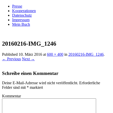
Presse
Kooperationen
Datenschutz
Impressum
Mein Buch
Live – Eat – Decorate
Villa König
20160216-IMG_1246
Published
10. März 2016
at
600 × 400
in
20160216-IMG_1246
.
← Previous
Next →
Schreibe einen Kommentar
Deine E-Mail-Adresse wird nicht veröffentlicht.
Erforderliche
Felder sind mit
*
markiert
Kommentar