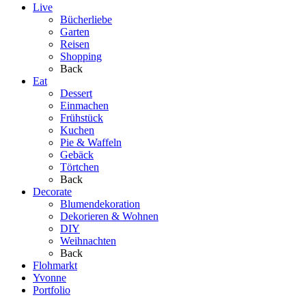
Live
Bücherliebe
Garten
Reisen
Shopping
Back
Eat
Dessert
Einmachen
Frühstück
Kuchen
Pie & Waffeln
Gebäck
Törtchen
Back
Decorate
Blumendekoration
Dekorieren & Wohnen
DIY
Weihnachten
Back
Flohmarkt
Yvonne
Portfolio