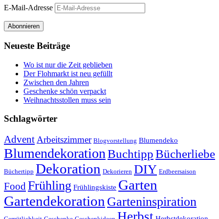
E-Mail-Adresse
Abonnieren
Neueste Beiträge
Wo ist nur die Zeit geblieben
Der Flohmarkt ist neu gefüllt
Zwischen den Jahren
Geschenke schön verpackt
Weihnachtsstollen muss sein
Schlagwörter
Advent
Arbeitszimmer
Blumendeko
Blogvorstellung
Blumendekoration
Buchtipp
Bücherliebe
Dekoration
DIY
Büchertipp
Dekorieren
Erdbeersaison
Garten
Frühling
Food
Frühlingskiste
Gartendekoration
Garteninspiration
Herbst
Herbstdekoration
Gemütlichkeit
Geschenke
Geschenkideen