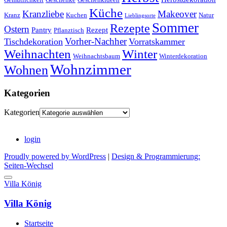
Küche
Kranzliebe
Makeover
Kranz
Kuchen
Natur
Lieblingsorte
Sommer
Rezepte
Ostern
Pantry
Rezept
Pflanztisch
Vorher-Nachher
Tischdekoration
Vorratskammer
Weihnachten
Winter
Weihnachtsbaum
Winterdekoration
Wohnzimmer
Wohnen
Kategorien
Kategorien
login
Proudly powered by WordPress
|
Design & Programmierung:
Seiten-Wechsel
Villa König
Villa König
Startseite