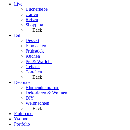
Live
Bücherliebe
Garten
Reisen
Shopping
Back
Eat
Dessert
Einmachen
Frühstück
Kuchen
Pie & Waffeln
Gebäck
Törtchen
Back
Decorate
Blumendekoration
Dekorieren & Wohnen
DIY
Weihnachten
Back
Flohmarkt
Yvonne
Portfolio