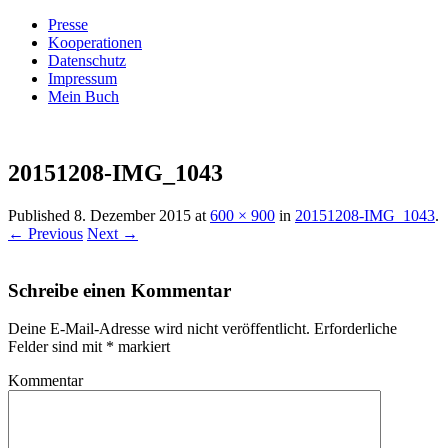
Presse
Kooperationen
Datenschutz
Impressum
Mein Buch
Live – Eat – Decorate
Villa König
20151208-IMG_1043
Published
8. Dezember 2015
at
600 × 900
in
20151208-IMG_1043
.
← Previous
Next →
Schreibe einen Kommentar
Deine E-Mail-Adresse wird nicht veröffentlicht.
Erforderliche
Felder sind mit
*
markiert
Kommentar