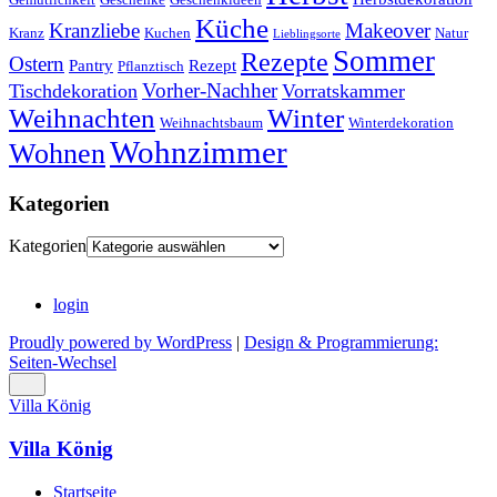
Küche
Kranzliebe
Makeover
Kranz
Kuchen
Natur
Lieblingsorte
Sommer
Rezepte
Ostern
Pantry
Rezept
Pflanztisch
Vorher-Nachher
Tischdekoration
Vorratskammer
Weihnachten
Winter
Weihnachtsbaum
Winterdekoration
Wohnzimmer
Wohnen
Kategorien
Kategorien
login
Proudly powered by WordPress
|
Design & Programmierung:
Seiten-Wechsel
Villa König
Villa König
Startseite