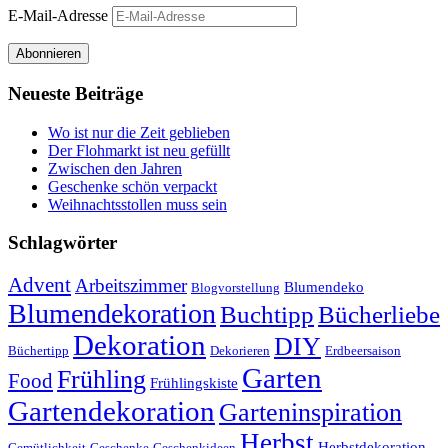
E-Mail-Adresse
Abonnieren
Neueste Beiträge
Wo ist nur die Zeit geblieben
Der Flohmarkt ist neu gefüllt
Zwischen den Jahren
Geschenke schön verpackt
Weihnachtsstollen muss sein
Schlagwörter
Advent
Arbeitszimmer
Blumendeko
Blogvorstellung
Blumendekoration
Buchtipp
Bücherliebe
Dekoration
DIY
Büchertipp
Dekorieren
Erdbeersaison
Garten
Frühling
Food
Frühlingskiste
Gartendekoration
Garteninspiration
Herbst
Herbstdekoration
Gemütlichkeit
Geschenke
Geschenkideen