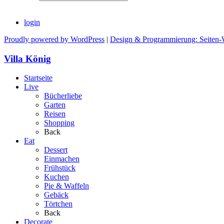
login
Proudly powered by WordPress
|
Design & Programmierung: Seiten-
Villa König
Startseite
Live
Bücherliebe
Garten
Reisen
Shopping
Back
Eat
Dessert
Einmachen
Frühstück
Kuchen
Pie & Waffeln
Gebäck
Törtchen
Back
Decorate