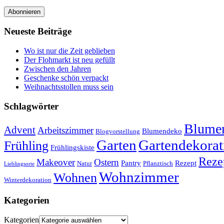
Abonnieren
Neueste Beiträge
Wo ist nur die Zeit geblieben
Der Flohmarkt ist neu gefüllt
Zwischen den Jahren
Geschenke schön verpackt
Weihnachtsstollen muss sein
Schlagwörter
Blumen
Advent
Arbeitszimmer
Blumendeko
Blogvorstellung
Garten
Gartendekorat
Frühling
Frühlingskiste
Reze
Makeover
Ostern
Pantry
Rezept
Natur
Pflanztisch
Lieblingsorte
Wohnzimmer
Wohnen
Winterdekoration
Kategorien
Kategorien