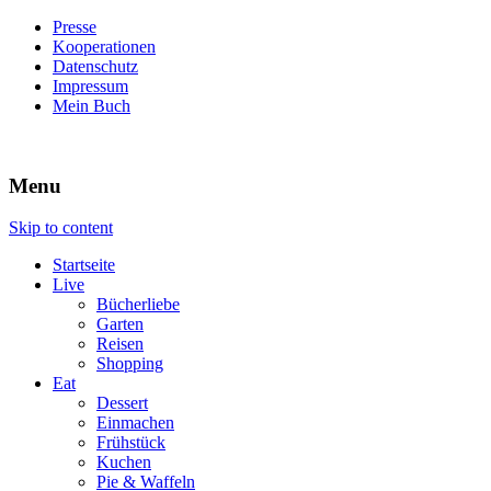
Presse
Kooperationen
Datenschutz
Impressum
Mein Buch
Live – Eat – Decorate
Villa König
Menu
Skip to content
Startseite
Live
Bücherliebe
Garten
Reisen
Shopping
Eat
Dessert
Einmachen
Frühstück
Kuchen
Pie & Waffeln