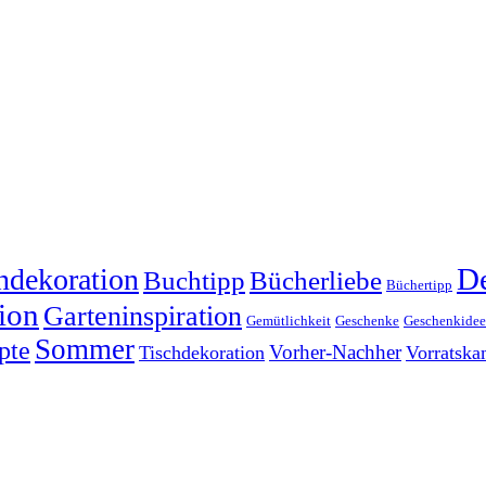
dekoration
De
Buchtipp
Bücherliebe
Büchertipp
ion
Garteninspiration
Gemütlichkeit
Geschenke
Geschenkide
Sommer
pte
Vorher-Nachher
Tischdekoration
Vorratsk