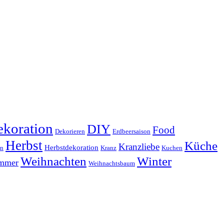
koration
DIY
Food
Dekorieren
Erdbeersaison
Herbst
Küche
Kranzliebe
Herbstdekoration
en
Kranz
Kuchen
Weihnachten
Winter
ammer
Weihnachtsbaum