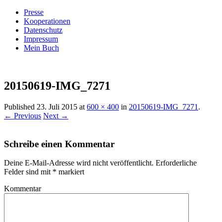
Presse
Kooperationen
Datenschutz
Impressum
Mein Buch
Live – Eat – Decorate
Villa König
20150619-IMG_7271
Published
23. Juli 2015
at
600 × 400
in
20150619-IMG_7271
.
← Previous
Next →
Schreibe einen Kommentar
Deine E-Mail-Adresse wird nicht veröffentlicht.
Erforderliche
Felder sind mit
*
markiert
Kommentar