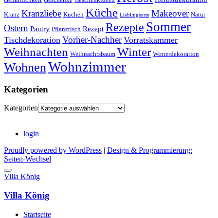
Küche
Kranzliebe
Makeover
Kranz
Kuchen
Natur
Lieblingsorte
Sommer
Rezepte
Ostern
Pantry
Rezept
Pflanztisch
Vorher-Nachher
Tischdekoration
Vorratskammer
Weihnachten
Winter
Weihnachtsbaum
Winterdekoration
Wohnzimmer
Wohnen
Kategorien
Kategorien
login
Proudly powered by WordPress
|
Design & Programmierung:
Seiten-Wechsel
Villa König
Villa König
Startseite