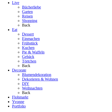
Live
Bücherliebe
Garten
Reisen
Shopping
Back
Eat
Dessert
Einmachen
Frühstück
Kuchen
Pie & Waffeln
Gebäck
Törtchen
Back
Decorate
Blumendekoration
Dekorieren & Wohnen
DIY
Weihnachten
Back
Flohmarkt
Yvonne
Portfolio