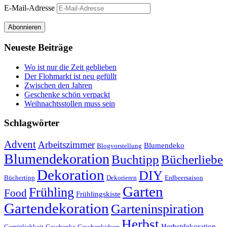
E-Mail-Adresse
Abonnieren
Neueste Beiträge
Wo ist nur die Zeit geblieben
Der Flohmarkt ist neu gefüllt
Zwischen den Jahren
Geschenke schön verpackt
Weihnachtsstollen muss sein
Schlagwörter
Advent
Arbeitszimmer
Blumendeko
Blogvorstellung
Blumendekoration
Buchtipp
Bücherliebe
Dekoration
DIY
Büchertipp
Dekorieren
Erdbeersaison
Garten
Frühling
Food
Frühlingskiste
Gartendekoration
Garteninspiration
Herbst
Herbstdekoration
Gemütlichkeit
Geschenke
Geschenkideen