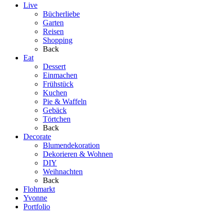
Live
Bücherliebe
Garten
Reisen
Shopping
Back
Eat
Dessert
Einmachen
Frühstück
Kuchen
Pie & Waffeln
Gebäck
Törtchen
Back
Decorate
Blumendekoration
Dekorieren & Wohnen
DIY
Weihnachten
Back
Flohmarkt
Yvonne
Portfolio