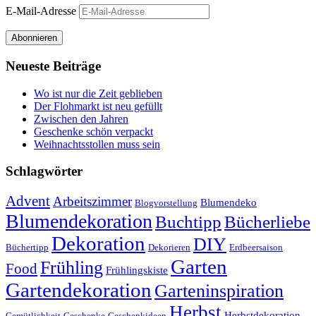
E-Mail-Adresse
Abonnieren
Neueste Beiträge
Wo ist nur die Zeit geblieben
Der Flohmarkt ist neu gefüllt
Zwischen den Jahren
Geschenke schön verpackt
Weihnachtsstollen muss sein
Schlagwörter
Advent
Arbeitszimmer
Blumendeko
Blogvorstellung
Blumendekoration
Buchtipp
Bücherliebe
Dekoration
DIY
Büchertipp
Dekorieren
Erdbeersaison
Garten
Frühling
Food
Frühlingskiste
Gartendekoration
Garteninspiration
Herbst
Herbstdekoration
Gemütlichkeit
Geschenke
Geschenkideen