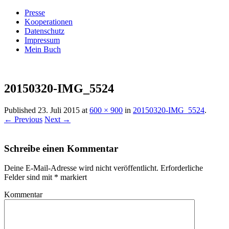
Presse
Kooperationen
Datenschutz
Impressum
Mein Buch
Live – Eat – Decorate
Villa König
20150320-IMG_5524
Published
23. Juli 2015
at
600 × 900
in
20150320-IMG_5524
.
← Previous
Next →
Schreibe einen Kommentar
Deine E-Mail-Adresse wird nicht veröffentlicht.
Erforderliche
Felder sind mit
*
markiert
Kommentar