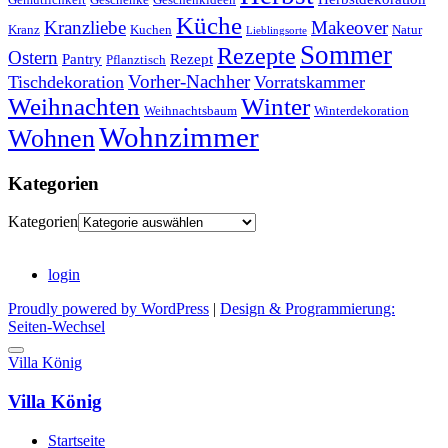
Küche
Kranzliebe
Makeover
Kranz
Kuchen
Natur
Lieblingsorte
Sommer
Rezepte
Ostern
Pantry
Rezept
Pflanztisch
Vorher-Nachher
Tischdekoration
Vorratskammer
Weihnachten
Winter
Weihnachtsbaum
Winterdekoration
Wohnzimmer
Wohnen
Kategorien
Kategorien
login
Proudly powered by WordPress
|
Design & Programmierung:
Seiten-Wechsel
Villa König
Villa König
Startseite