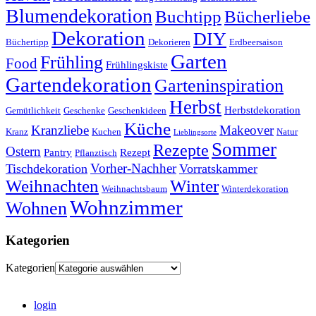
Blumendekoration
Buchtipp
Bücherliebe
Dekoration
DIY
Büchertipp
Dekorieren
Erdbeersaison
Garten
Frühling
Food
Frühlingskiste
Gartendekoration
Garteninspiration
Herbst
Herbstdekoration
Gemütlichkeit
Geschenke
Geschenkideen
Küche
Kranzliebe
Makeover
Kranz
Kuchen
Natur
Lieblingsorte
Sommer
Rezepte
Ostern
Pantry
Rezept
Pflanztisch
Vorher-Nachher
Tischdekoration
Vorratskammer
Weihnachten
Winter
Weihnachtsbaum
Winterdekoration
Wohnzimmer
Wohnen
Kategorien
Kategorien
login