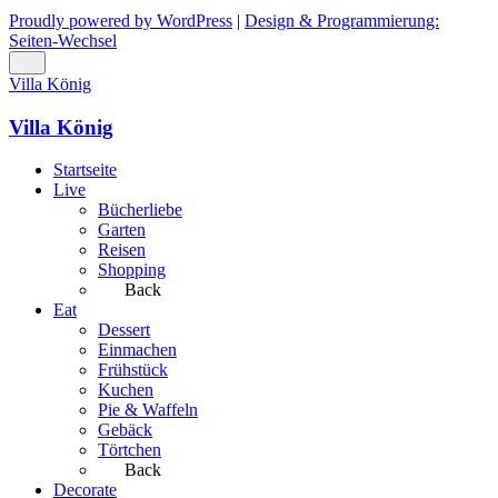
Proudly powered by WordPress
|
Design & Programmierung:
Seiten-Wechsel
Villa König
Villa König
Startseite
Live
Bücherliebe
Garten
Reisen
Shopping
Back
Eat
Dessert
Einmachen
Frühstück
Kuchen
Pie & Waffeln
Gebäck
Törtchen
Back
Decorate