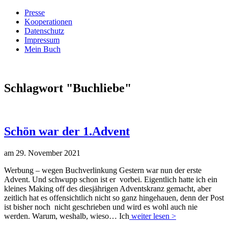
Presse
Kooperationen
Datenschutz
Impressum
Mein Buch
Live – Eat – Decorate
Villa König
Schlagwort "
Buchliebe
"
Schön war der 1.Advent
am 29. November 2021
Werbung – wegen Buchverlinkung Gestern war nun der erste
Advent. Und schwupp schon ist er vorbei. Eigentlich hatte ich ein
kleines Making off des diesjährigen Adventskranz gemacht, aber
zeitlich hat es offensichtlich nicht so ganz hingehauen, denn der Post
ist bisher noch nicht geschrieben und wird es wohl auch nie
werden. Warum, weshalb, wieso… Ich
weiter lesen >