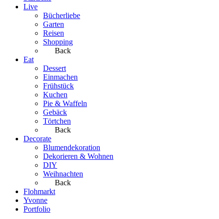
Live
Bücherliebe
Garten
Reisen
Shopping
Back
Eat
Dessert
Einmachen
Frühstück
Kuchen
Pie & Waffeln
Gebäck
Törtchen
Back
Decorate
Blumendekoration
Dekorieren & Wohnen
DIY
Weihnachten
Back
Flohmarkt
Yvonne
Portfolio