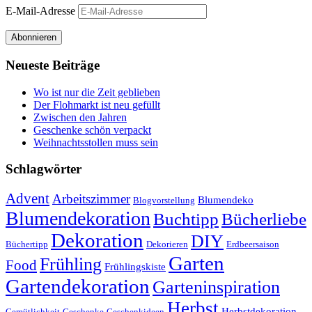
E-Mail-Adresse
Abonnieren
Neueste Beiträge
Wo ist nur die Zeit geblieben
Der Flohmarkt ist neu gefüllt
Zwischen den Jahren
Geschenke schön verpackt
Weihnachtsstollen muss sein
Schlagwörter
Advent
Arbeitszimmer
Blumendeko
Blogvorstellung
Blumendekoration
Buchtipp
Bücherliebe
Dekoration
DIY
Büchertipp
Dekorieren
Erdbeersaison
Garten
Frühling
Food
Frühlingskiste
Gartendekoration
Garteninspiration
Herbst
Herbstdekoration
Gemütlichkeit
Geschenke
Geschenkideen