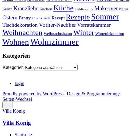
Küche
Kranzliebe
Makeover
Kranz
Kuchen
Natur
Lieblingsorte
Sommer
Rezepte
Ostern
Pantry
Rezept
Pflanztisch
Vorher-Nachher
Tischdekoration
Vorratskammer
Weihnachten
Winter
Weihnachtsbaum
Winterdekoration
Wohnzimmer
Wohnen
Kategorien
Kategorien
login
Proudly powered by WordPress
|
Design & Programmierung:
Seiten-Wechsel
Villa König
Villa König
Startseite