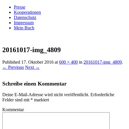
Presse
Kooperationen
Datenschutz
Impressum
Mein Buch
Live – Eat – Decorate
Villa König
20161017-img_4809
Published
17. Oktober 2016
at
600 × 400
in
20161017-img_4809
.
← Previous
Next →
Schreibe einen Kommentar
Deine E-Mail-Adresse wird nicht veröffentlicht.
Erforderliche
Felder sind mit
*
markiert
Kommentar